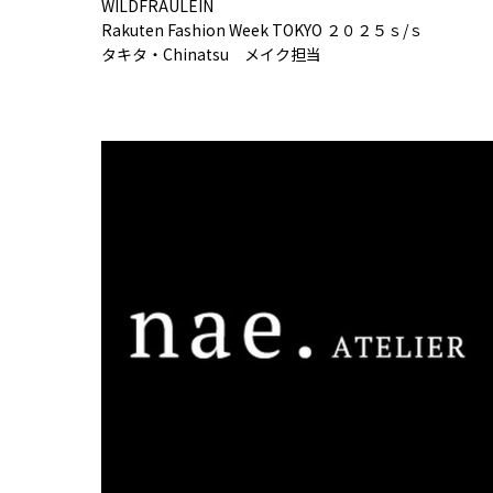
WILDFRAULEIN
Rakuten Fashion Week TOKYO ２０２５ｓ/ｓ
タキタ・Chinatsu メイク担当