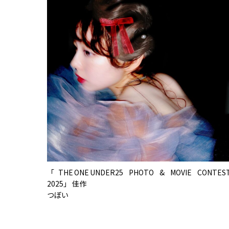
「THE ONE UNDER25 PHOTO & MOVIE CONTES
2025」 佳作
つぼい