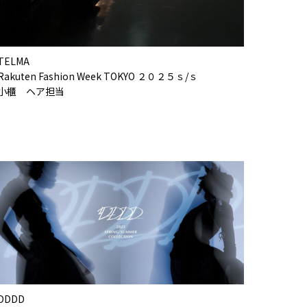
TELMA
Rakuten Fashion Week TOKYO ２０２５ｓ/ｓ
小櫃 ヘア担当
DDDD