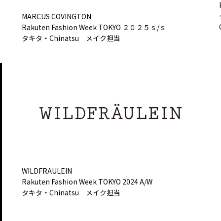
MARCUS COVINGTON
Rakuten Fashion Week TOKYO ２０２５ｓ/ｓ
タキタ・Chinatsu メイク担当
WILDFRAULEIN
Rakuten Fashion Week TOKYO 2024 A/W
タキタ・Chinatsu メイク担当