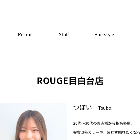
Recruit
Staff
Hair style
ROUGE目白台店
つぼい
Tsuboi
20代〜30代のお客様から指名多数。
髪質改善カラーや、思わず触れたくな